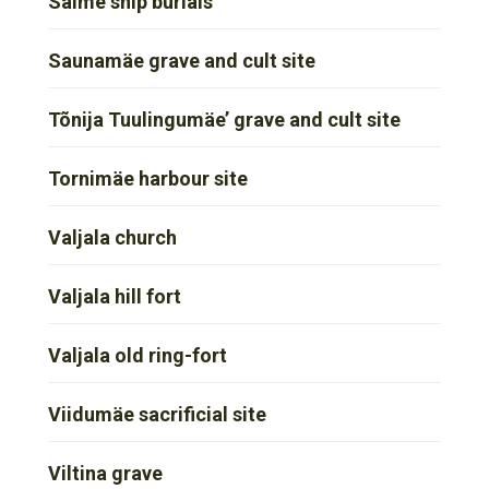
Salme ship burials
Saunamäe grave and cult site
Tõnija Tuulingumäe’ grave and cult site
Tornimäe harbour site
Valjala church
Valjala hill fort
Valjala old ring-fort
Viidumäe sacrificial site
Viltina grave