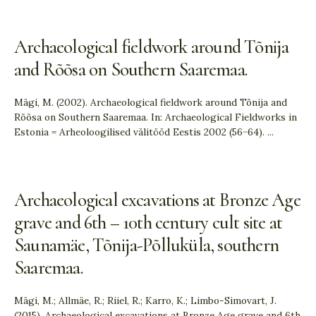
Archaeological fieldwork around Tõnija
and Rõõsa on Southern Saaremaa.
Mägi, M. (2002). Archaeological fieldwork around Tõnija and
Rõõsa on Southern Saaremaa. In: Archaeological Fieldworks in
Estonia = Arheoloogilised välitööd Eestis 2002 (56−64).
...
Archaeological excavations at Bronze Age
grave and 6th – 10th century cult site at
Saunamäe, Tõnija-Põlluküla, southern
Saaremaa.
Mägi, M.; Allmäe, R.; Riiel, R.; Karro, K.; Limbo-Simovart, J.
(2015). Archaeological excavations at Bronze Age grave and 6th