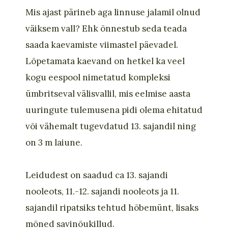
Mis ajast pärineb aga linnuse jalamil olnud
väiksem vall? Ehk õnnestub seda teada
saada kaevamiste viimastel päevadel.
Lõpetamata kaevand on hetkel ka veel
kogu eespool nimetatud kompleksi
ümbritseval välisvallil, mis eelmise aasta
uuringute tulemusena pidi olema ehitatud
või vähemalt tugevdatud 13. sajandil ning
on 3 m laiune.
Leidudest on saadud ca 13. sajandi
nooleots, 11.-12. sajandi nooleots ja 11.
sajandil ripatsiks tehtud hõbemünt, lisaks
mõned savinõukillud.