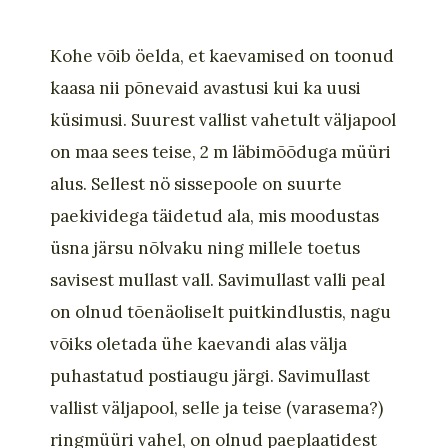
Kohe võib öelda, et kaevamised on toonud
kaasa nii põnevaid avastusi kui ka uusi
küsimusi. Suurest vallist vahetult väljapool
on maa sees teise, 2 m läbimõõduga müüri
alus. Sellest nö sissepoole on suurte
paekividega täidetud ala, mis moodustas
üsna järsu nõlvaku ning millele toetus
savisest mullast vall. Savimullast valli peal
on olnud tõenäoliselt puitkindlustis, nagu
võiks oletada ühe kaevandi alas välja
puhastatud postiaugu järgi. Savimullast
vallist väljapool, selle ja teise (varasema?)
ringmüüri vahel, on olnud paeplaatidest