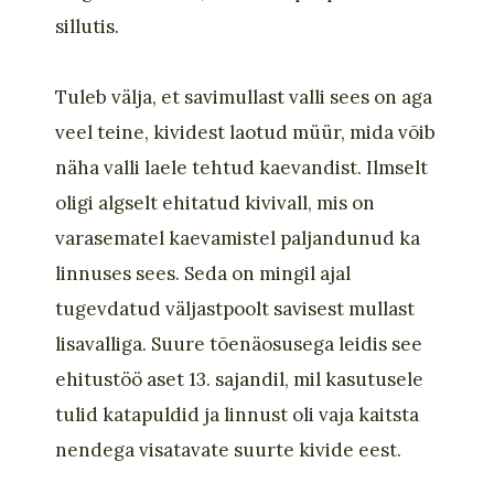
sillutis.
Tuleb välja, et savimullast valli sees on aga
veel teine, kividest laotud müür, mida võib
näha valli laele tehtud kaevandist. Ilmselt
oligi algselt ehitatud kivivall, mis on
varasematel kaevamistel paljandunud ka
linnuses sees. Seda on mingil ajal
tugevdatud väljastpoolt savisest mullast
lisavalliga. Suure tõenäosusega leidis see
ehitustöö aset 13. sajandil, mil kasutusele
tulid katapuldid ja linnust oli vaja kaitsta
nendega visatavate suurte kivide eest.