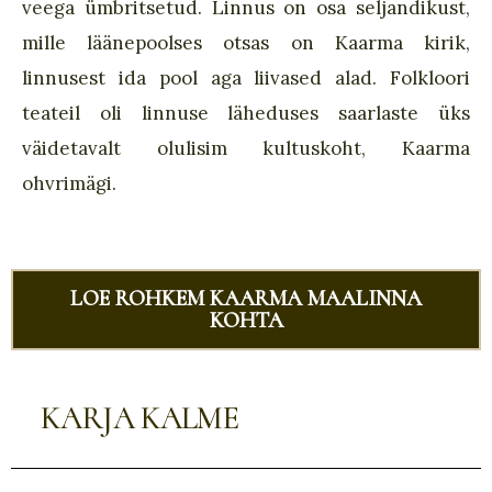
veega ümbritsetud.
Linnus on
osa seljandikust
,
mille läänepoolses otsas on Kaarma kirik,
linnusest ida pool aga liivased alad. Folkloori
teateil oli linnuse läheduses saarlaste üks
väidetavalt olulisim
kultuskoht
,
Kaarma
ohvrimägi.
LOE ROHKEM KAARMA MAALINNA
KOHTA
KARJA KALME