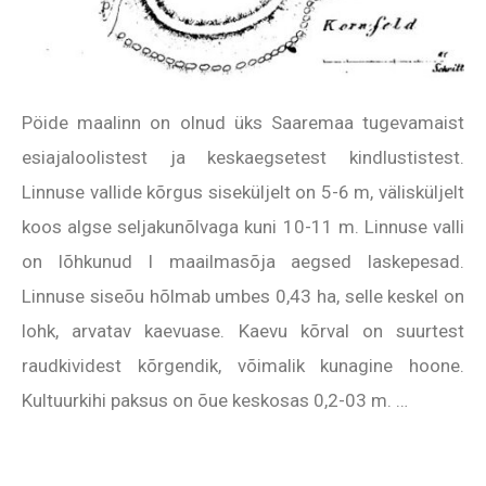
Pöide maalinn on olnud üks Saaremaa tugevamaist
esiajaloolistest ja keskaegsetest kindlustistest.
Linnuse vallide kõrgus siseküljelt on 5-6 m, välisküljelt
koos algse seljakunõlvaga kuni 10-11 m.
Linnuse valli
on lõhkunud I maailmasõja aegsed laskepesad.
Linnuse siseõu hõlmab umbes 0,43 ha, selle keskel on
lohk, arvatav kaevuase. Kaevu kõrval on suurtest
raudkividest kõrgendik, võimalik kunagine hoone.
Kultuurkihi paksus on õue keskosas 0,2-03 m. …