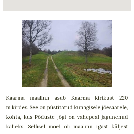
Kaarma maalinn asub
Kaarma kirikust 220
m
kirde
s
.
See on püstitatud kunagisele jõesaarele,
kohta, kus Põduste jõgi on vahepeal jagunenud
kaheks. Sellisel moel oli maalinn igast küljest