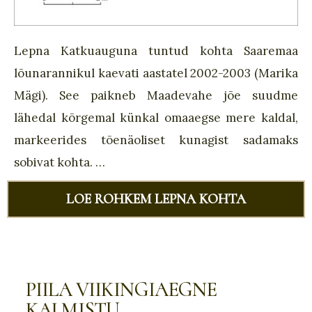
Lepna Katkuauguna tuntud kohta Saaremaa
lõunarannikul kaevati aastatel 2002-2003 (Marika
Mägi). See paikneb Maadevahe jõe suudme
lähedal kõrgemal künkal omaaegse mere kaldal,
markeerides tõenäoliset kunagist sadamaks
sobivat kohta. …
LOE ROHKEM LEPNA KOHTA
PIILA VIIKINGIAEGNE
KALMISTU