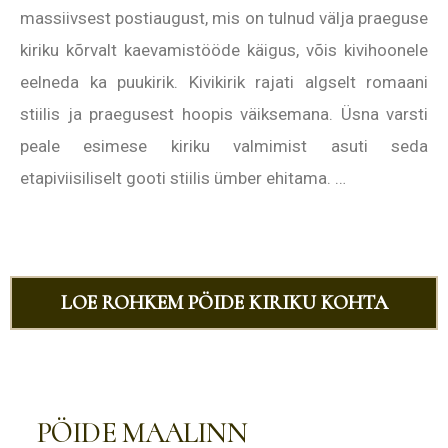
massiivsest postiaugust, mis on tulnud välja praeguse
kiriku kõrvalt kaevamistööde käigus, võis kivihoonele
eelneda ka puukirik. Kivikirik rajati algselt romaani
stiilis ja praegusest hoopis väiksemana. Üsna varsti
peale esimese kiriku valmimist asuti seda
etapiviisiliselt gooti stiilis ümber ehitama. …
LOE ROHKEM PÖIDE KIRIKU KOHTA
PÖIDE MAALINN