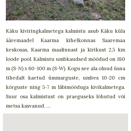
Käku kiviringkalmetega kalmistu asub Käku küla
ääremaadel Kaarma kihelkonnas Saaremaa
keskosas, Kaarma maalinnast ja kirikust 2,5 km
loode pool. Kalmistu umbkaudsed mõõdud on 180
m (S-N) x 60-100 m (S-W). Kogu see ala olnud üsna
tihedalt kaetud ümmarguste, umbes 10-20 cm
kõrguste ning 5-7 m läbimõõduga kivikalmetega.
Suur osa kalmistust on praeguseks lõhutud või
metsa kasvanud. …