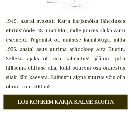
1949. aastal avastati Karja karjamõisa läheduses
ehitustöödel 18 luustikku, mille juures oli ka vanu
esemeid. Tegemist oli muistse kalmistuga, mida
1955. aastal asus uurima arheoloog Aita Kustin.
Selleks ajaks oli osa kalmistust jäänud juba
hilisema ehituse alla, kuid suurem osa õnnestus
siiski läbi kaevata. Kalmistu algne suurus võis olla
olnud kuni 400 m2. …
LOE ROHKEM KARJA KALME KOHTA