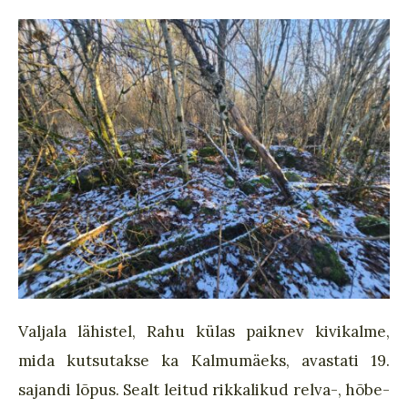
Valjala lähistel, Rahu külas paiknev kivikalme,
mida kutsutakse ka Kalmumäeks, avastati 19.
sajandi lõpus. Sealt leitud rikkalikud relva-, hõbe-