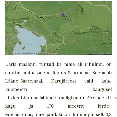
Kärla maalinn, tuntud ka nime all
Lihulinn
,
on
suurim muinasaegne linnus Saaremaal. See asub
Lääne-Saaremaal, Karujärvest vaid kahe
kilomeetri kaugusel
kirdes.
Linnuse
läbimõõt
on
ligikaudu
270
meetrit
l
kagu
ja 170
meetrit
kirde
–
edelasuunas
,
õue
pindala
on
hinnanguliselt
1,8