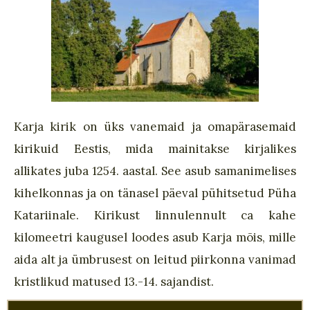
Karja kirik on üks vanemaid ja omapärasemaid
kirikuid Eestis, mida mainitakse kirjalikes
allikates juba 1254. aastal. See asub samanimelises
kihelkonnas ja on tänasel päeval pühitsetud Püha
Katariinale. Kirikust linnulennult ca kahe
kilomeetri kaugusel loodes asub Karja mõis, mille
aida alt ja ümbrusest on leitud piirkonna vanimad
kristlikud matused 13.-14. sajandist.