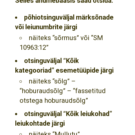
Selles andmebaasis saad otsida:
põhiotsinguväljal märksõnade
või leiunumbrite järgi
näiteks “sõrmus” või “SM
10963:12”
otsinguväljal “Kõik
kategooriad” esemetüüpide järgi
näiteks “sõlg” –
“hoburaudsõlg” – “fassetitud
otstega hoburaudsõlg”
otsinguväljal “Kõik leiukohad”
leiukohtade järgi
näiteks “Mullutu”