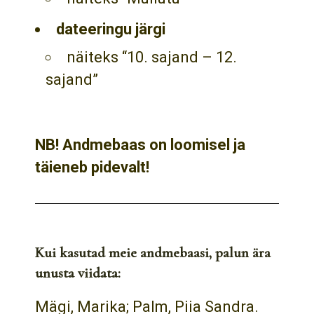
dateeringu järgi
näiteks “10. sajand – 12.
sajand”
NB! Andmebaas on loomisel ja
täieneb pidevalt!
Kui kasutad meie andmebaasi, palun ära
unusta viidata:
Mägi, Marika; Palm, Piia Sandra.