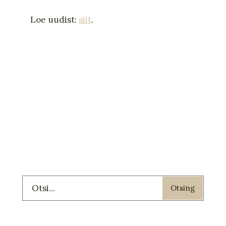
Loe uudist:
siit
.
Otsing