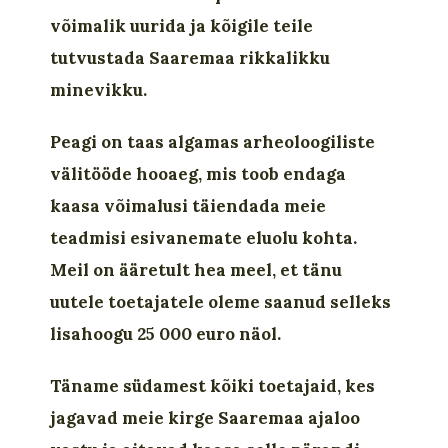
võimalik uurida ja kõigile teile
tutvustada Saaremaa rikkalikku
minevikku.
Peagi on taas algamas arheoloogiliste
välitööde hooaeg, mis toob endaga
kaasa võimalusi täiendada meie
teadmisi esivanemate eluolu kohta.
Meil on ääretult hea meel, et tänu
uutele toetajatele oleme saanud selleks
lisahoogu 25 000 euro näol.
Täname südamest kõiki toetajaid, kes
jagavad meie kirge Saaremaa ajaloo