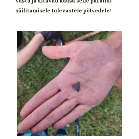
vastu ja aitavad kaasa selle pärandi
säilitamisele tulevastele põlvedele!