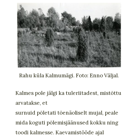
Rahu küla Kalmumägi. Foto: Enno Väljal.
Kalme
s
pole jälgi
ka
tuleriitadest
, mistõttu
arvatakse, et
surnuid
põletati
tõenäoliselt
mujal
,
peale
mida
koguti põlemisjäänused kokku ning
toodi kalmesse. Ka
evamistööde ajal