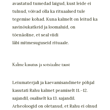
avastatud tumedad laigud, kust leide ei
tulnud,
võivad
olla
ka rituaalse
d
tule
tegemise
kohad. Kuna kalmelt on leitud ka
savin
õukatkeid ja loomaluid, on
tõenäoline, et seal viidi
läbi
mitmesuguseid rituaale
.
Kalme kasutus ja sotsiaalne taust
Leiumaterjali ja kaevamisandmete põhjal
kasutati Rahu kalmet peamiselt 11.–12.
sajandil, osaliselt ka 13. sajandil.
Arheoloogid on oletanud, et Rahu ei olnud