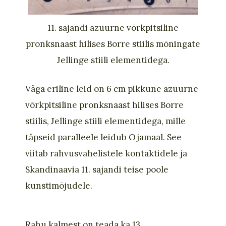
11. sajandi azuurne võrkpitsiline
pronksnaast hilises Borre stiilis mõningate
Jellinge stiili elementidega.
Väga eriline leid
on 6 cm pikkune azuurne
võrkpitsiline pronksnaast hilises Borre
stiilis, Jellinge stiili elementidega, mille
täpseid paralleele leidub
Ojamaa
l
. See
viitab
rahvusvahelistele
kontaktidele ja
Sk
andinaavia 11. s
a
jandi teise poole
kunstimõjudele.
Rahu kalmest on teada ka 13.