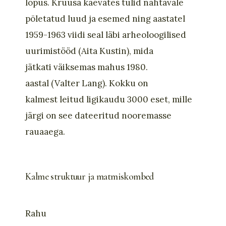
lõpu
s
.
Kruusa kaevates
tulid nähtavale
põletatud lu
u
d ja esemed
ning a
astatel
1959-1963 viidi seal läbi
arheoloogilised
uurimistööd
(
Aita Kustin
)
, mida
jätkati
väiksemas mahus
1980.
aastal
(
Valter Lang
)
. Kokku on
kalmest
leitud
ligikaudu 3000 eset
, mille
järgi on see dateer
itud nooremasse
rauaaega.
Kalme struktuur ja matmiskombed
Rahu