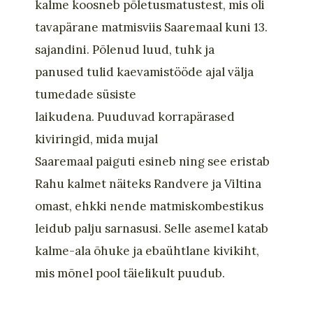
kalme
koosneb
põletusmatust
est
,
mis oli
tavapärane matmisviis
Saaremaal
kuni 13.
sajandini
.
Põlenud luud, tuhk ja
panused
tulid kaevamistööde ajal välja
tumedade süsiste
laikudena.
P
uudu
vad
korrapärased
kiviringid, mida mujal
Saaremaal
paiguti
esineb
ning s
ee eristab
Rahu kalmet näiteks Randvere ja Viltina
omast, ehkki
nende
matmiskombestikus
leidub palju sarnasusi.
Selle asemel katab
kalme-ala
õhuke ja ebaühtlane kivikiht,
mis mõnel
pool täielikult puudu
b
.