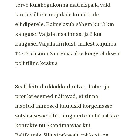
terve külakogukonna matmispaik, vaid
kuulus ühele mõjukale kohalikule
eliidiperele. Kalme asub vähem kui 3 km
kaugusel Valjala maalinnast ja 2 km
kaugusel Valjala kirikust, millest kujunes
12.-13. sajandi Saaremaa üks kõige olulisem
poliitiline keskus.
Sealt
leitud
rikkalikud relva-, hõbe- ja
pronksiesemed näitavad, et sinna
maet
ud
ini
mesed
kuulusid kõrgemasse
sotsiaalsesse kihti ning
neil
oli ulatuslikke
kontakte nii Skandinaavia
s
kui
Baltikumi
s.
Silmatorkavalt rohkesti on