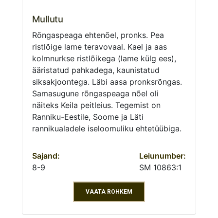
Mullutu
Rõngaspeaga ehtenõel, pronks. Pea
ristlõige lame teravovaal. Kael ja aas
kolmnurkse ristlõikega (lame külg ees),
ääristatud pahkadega, kaunistatud
siksakjoontega. Läbi aasa pronksrõngas.
Samasugune rõngaspeaga nõel oli
näiteks Keila peitleius. Tegemist on
Ranniku-Eestile, Soome ja Läti
rannikualadele iseloomuliku ehtetüübiga.
Sajand:
Leiunumber:
8-9
SM 10863:1
VAATA ROHKEM