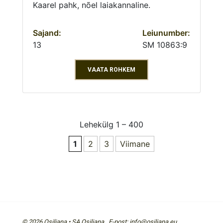
Kaarel pahk, nõel laiakannaline.
Sajand:
Leiunumber:
13
SM 10863:9
VAATA ROHKEM
Lehekülg 1 – 400
1
2
3
Viimane
© 2026 Osiliana • SA Osiliana E-post: info@osiliana.eu