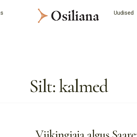
as
Uudised
Silt:
kalmed
Viikingiaja algus Saar