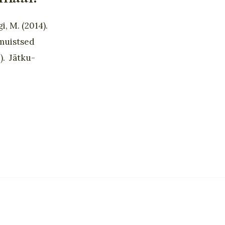
i, M. (2014).
 muistsed
4). Jätku-