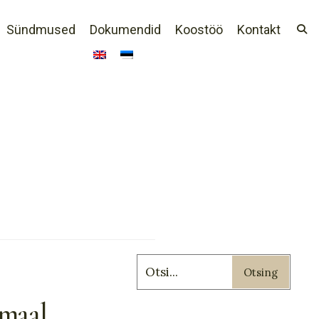
Sündmused
Dokumendid
Koostöö
Kontakt
Otsing
emaal.