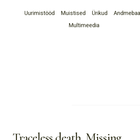
Uurimistööd
Muistised
Ürikud
Andmeba
Multimeedia
Traceless death. Missing