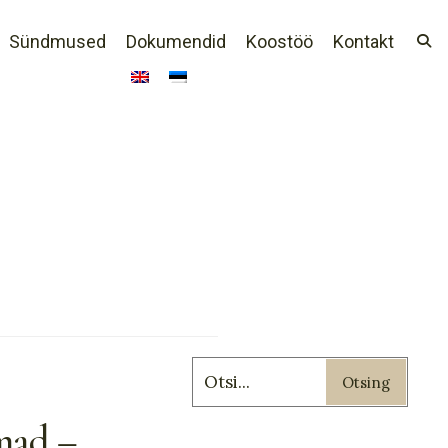
Sündmused
Dokumendid
Koostöö
Kontakt
Otsing
mad –