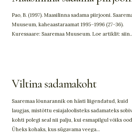
Pao, B. (1997). Maasilinna sadama piirjooni. Saarem
Muuseum, kaheaastaraamat 1995–1996 (27−36).
Kuressaare: Saaremaa Muuseum. Loe artiklit: siin.
Viltina sadamakoht
Saaremaa lõunarannik on hästi liigendatud, kuid
laugjas, mistõttu esiajaloolisteks sadamateks sobi
kohti polegi seal nii palju, kui esmapilgul võiks ood
Üheks kohaks, kus sügavama veega
...