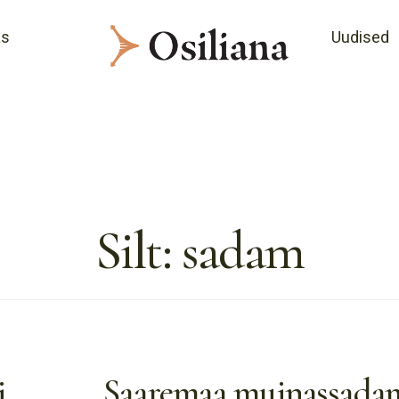
as
Uudised
Silt:
sadam
.
Saaremaa muinassada