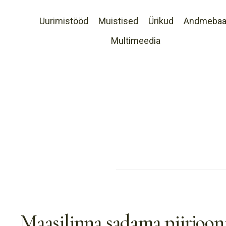
Uurimistööd
Muistised
Ürikud
Andmeba
Multimeedia
Maasilinna sadama piirjooni