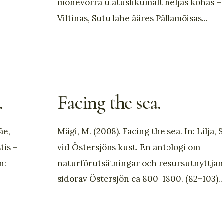
mõnevõrra ulatuslikumalt neljas kohas –
Viltinas, Sutu lahe ääres Pällamõisas
...
.
Facing the sea.
äe,
Mägi, M. (2008). Facing the sea. In: Lilja, S
tis =
vid Östersjöns kust. En antologi om
n:
naturförutsätningar och resursutnyttja
sidorav Östersjön ca 800-1800. (82−103).