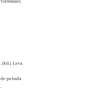
 Tornimäel,
. (Ed.). Leva
nde pa bada
...