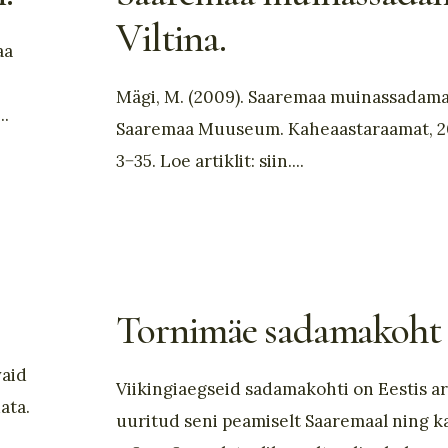
Viltina.
aa
Mägi, M. (2009). Saaremaa muinassadamad
...
Saaremaa Muuseum. Kaheaastaraamat, 2
3−35. Loe artiklit: siin.
...
Tornimäe sadamakoht
vaid
Viikingiaegseid sadamakohti on Eestis ar
ata.
uuritud seni peamiselt Saaremaal ning 