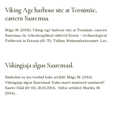
Viking Age harbour site at Tornimäe,
eastern Saaremaa.
Mägi, M. (2005). Viking Age harbour site at Tornimäe, eastern
Saaremaa. In: Arheoloogilised välitööd Eestis = Archaeological
Fieldwork in Estonia (65−75). Tallinn: Muinsuskaitseamet. Loe
...
Viikingiaja algus Saaremaal.
Siinkohal on ära toodud kaks artiklit: Mägi, M. (2014).
Viikingiaja algus Saaremaal. Kuhu maeti muistsed saarlased?
Saarte Hääl (10−10). (11.10.2014). Jätku-artikkel, Marika, M.
(2014).
...