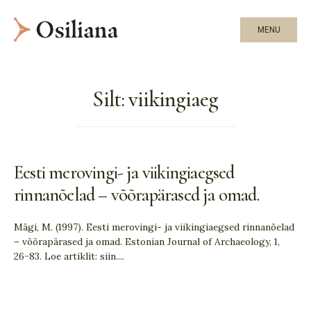
MENU
Silt:
viikingiaeg
Eesti merovingi- ja viikingiaegsed
rinnanõelad – võõrapärased ja omad.
Mägi, M. (1997). Eesti merovingi- ja viikingiaegsed rinnanõelad
– võõrapärased ja omad. Estonian Journal of Archaeology, 1,
26−83. Loe artiklit: siin.
...