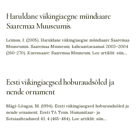
Haruldane viikingiaegne mündiaare
Saaremaa Muuseumis.
Leimus, I. (2005). Haruldane viikingiaegne mündiaare Saaremaa
Muuseumis. Saaremaa Muuseum, kaheaastaraamat 2003–2004
(260−270). Kuressaare: Saaremaa Muuseum. Loe artiklit: siin.
...
Eesti viikingiaegsed hoburaudsõled ja
nende ornament
Mägi-Lõugas, M. (1994). Eesti viikingiaegsed hoburaudsõled ja
nende ornament. Eesti TA Toim. Humanitaar- ja
Sotsiaalteadused 43, 4 (465-484). Loe artiklit: siin.
...