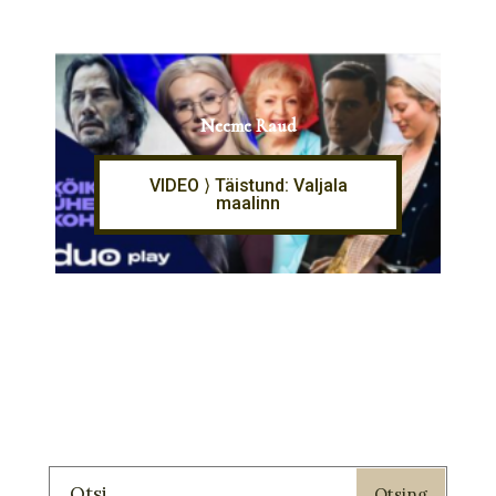
Neeme Raud
VIDEO ⟩ Täistund: Valjala
maalinn
Otsing