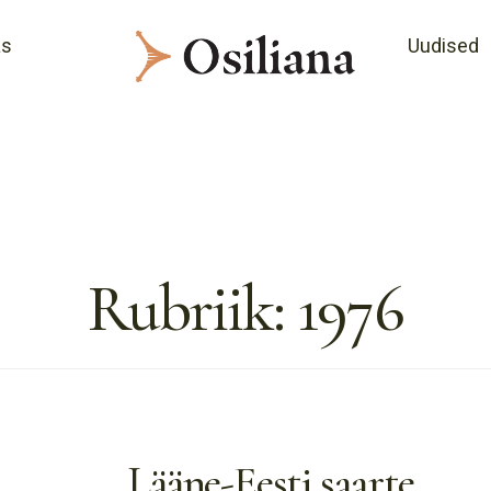
as
Uudised
Rubriik:
1976
Lääne-Eesti saarte