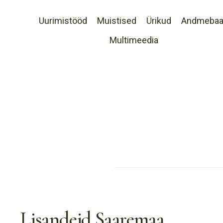
Uurimistööd
Muistised
Ürikud
Andmeba
Multimeedia
Lisandeid Saaremaa