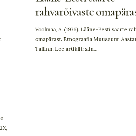
rahvarõivaste omapäras
Voolmaa, A. (1976). Lääne-Eesti saarte ra
t
omapärast. Etnograafia Muuseumi Aasta
Tallinn. Loe artiklit: siin.
...
te
IX,