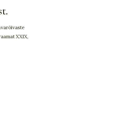
t.
hvarõivaste
raamat XXIX,