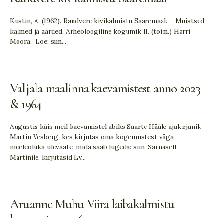
Kustin, A. (1962). Randvere kivikalmistu Saaremaal. – Muistsed
kalmed ja aarded. Arheoloogiline kogumik II. (toim.) Harri
Moora. Loe: siin
...
Valjala maalinna kaevamistest anno 2023
& 1964
Augustis käis meil kaevamistel abiks Saarte Hääle ajakirjanik
Martin Vesberg, kes kirjutas oma kogemustest väga
meeleoluka ülevaate, mida saab lugeda: siin. Sarnaselt
Martinile, kirjutasid Ly
...
Aruanne Muhu Viira laibakalmistu