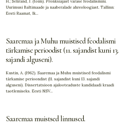
H.; Selirand, J. (toim). Pronksiajast varase feodalismini.
Uurimusi Baltimaade ja naaberalade ahreoloogiast. Tallinn:
Eesti Raamat, lk
...
Saaremaa ja Muhu muistised feodalismi
tärkamise perioodist (11. sajandist kuni 13.
sajandi alguseni).
Kustin, A. (1962). Saaremaa ja Muhu muistised feodalismi
tärkamise perioondist (11. sajandist kuni 13. sajandi
alguseni). Dissertatsioon ajalooteaduste kandidaadi kraadi
taotlemiseks. Eesti NSV
...
Saaremaa muistsed linnused.