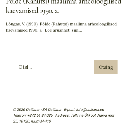
Pöide (Kahutsi) maalinna arheoloogilised
kaevamised 1990. a.
Lõugas, V. (1990). Pöide (Kahutsi) maalinna arheoloogilised
kaevamised 1990. a. Loe aruannet: siin.
...
Otsing
© 2026 Osiliana • SA Osiliana E-post: info@osiliana.eu
Telefon: +372 51 84 085 Aadress: Tallinna Ülikool, Narva mnt
25, 10120, ruum M-410