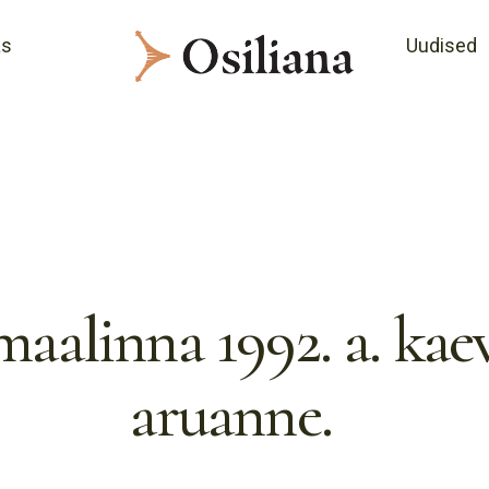
as
Uudised
maalinna 1992. a. kae
aruanne.