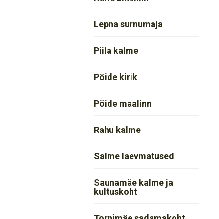
Lepna surnumaja
Piila kalme
Pöide kirik
Pöide maalinn
Rahu kalme
Salme laevmatused
Saunamäe kalme ja
kultuskoht
Tornimäe sadamakoht