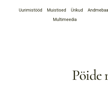
Uurimistööd
Muistised
Ürikud
Andmeba
Multimeedia
Pöide 