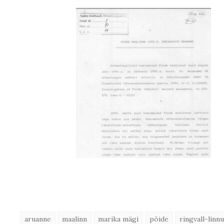
aruanne
maalinn
marika mägi
pöide
ringvall-linn