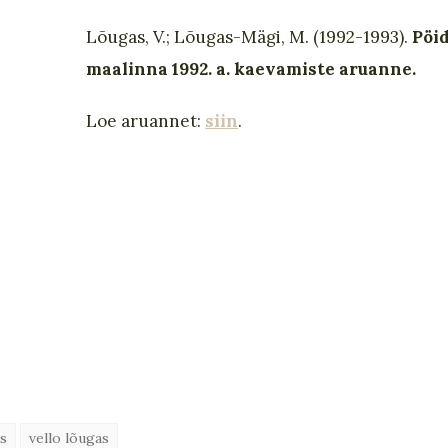
Lõugas, V.; Lõugas-Mägi, M. (1992-1993).
Pöi
maalinna 1992. a. kaevamiste aruanne.
Loe aruannet:
siin
.
us
vello lõugas