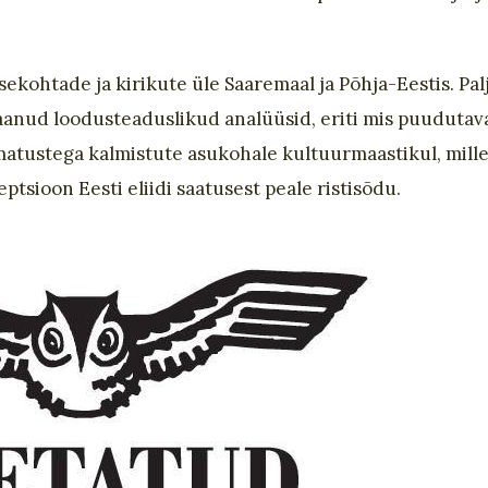
sekohtade ja kirikute üle Saaremaal ja Põhja-Eestis. Pa
saanud loodusteaduslikud analüüsid, eriti mis puudutav
atustega kalmistute asukohale kultuurmaastikul, mille
ptsioon Eesti eliidi saatusest peale ristisõdu.