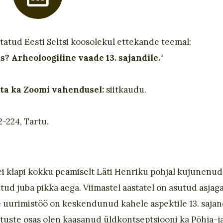
petatud Eesti Seltsi koosolekul ettekande teemal:
s? Arheoloogiline vaade 13. sajandile.
“
ata ka Zoomi vahendusel:
siitkaudu.
2-224, Tartu.
is ei klapi kokku peamiselt Läti Henriku põhjal kujunenud
itud juba pikka aega. Viimastel aastatel on asutud asjag
 uurimistöö on keskendunud kahele aspektile 13. sajan
 matuste osas olen kaasanud üldkontseptsiooni ka Põhja-