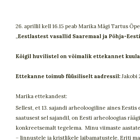
26. aprillil kell 16.15 peab Marika Mägi Tartus Õ
„
Eestlastest vasallid Saaremaal ja Põhja-Eesti
Kõigil huvilistel on võimalik ettekannet kuul
Ettekanne toimub füüsiliselt aadressil:
Jakobi 
Marika ettekandest:
Sellest, et 13. sajandi arheoloogiline aines Eest
saatusest sel sajandil, on Eesti arheoloogias rääg
konkreetsemalt tegelema. Minu viimaste aastate
– linnustele ja kristlikele laibamatustele. Eriti