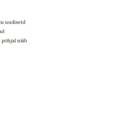
lju uudiseid
ad
 põhjal näib