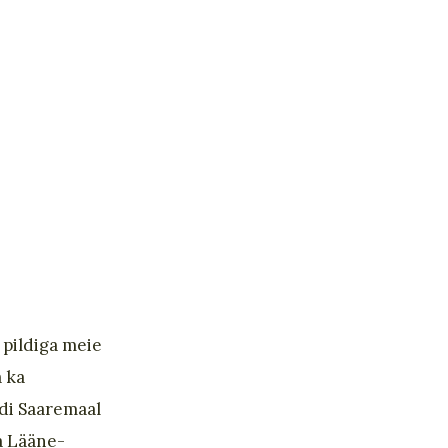
 pildiga meie
a ka
di Saaremaal
ja Lääne-