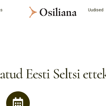
as
Uudised
tud Eesti Seltsi ett