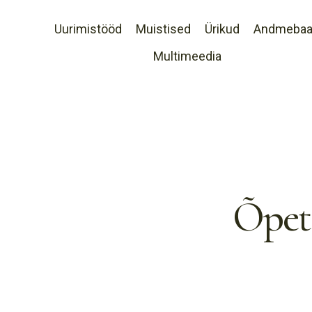
Uurimistööd
Muistised
Ürikud
Andmeba
Multimeedia
Õpeta