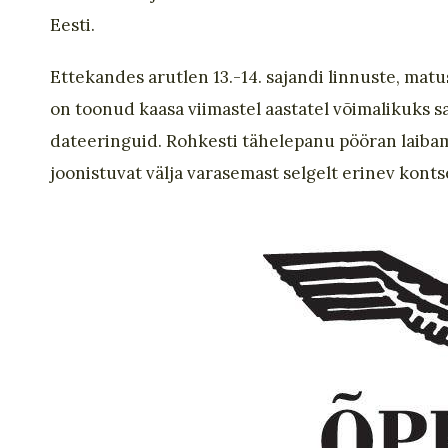
Eesti.
Ettekandes arutlen 13.-14. sajandi linnuste, matu
on toonud kaasa viimastel aastatel võimalikuks 
dateeringuid. Rohkesti tähelepanu pööran laibam
joonistuvat välja varasemast selgelt erinev kontse