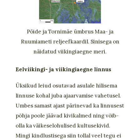
Pöide ja Tornimäe ümbrus Maa- ja
Ruumiameti reljeefkaardil. Sinisega on
näidatud viikingiaegne meri.
Eelviikingi- ja viikingiaegne linnus
Üksikud leiud osutavad asulale hilisema
linnuse kohal juba ajaarvamise vahetusel.
Umbes samast ajast pärinevad ka linnusest
põhja poole jäävad kivikalmed ning võib-
olla ka väikeselohulised kultusekivid.
Mingi kindlustisega siin tollal veel tegu ei