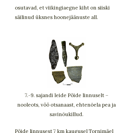
osutavad, et viikingiaegne kiht on siiski
säilinud üksnes hoonejäänuste all.
7.-9. sajandi leide Pöide linnuselt –
nooleots, vöö otsanaast, ehtenõela pea ja
savinõukillud.
Pöide linnusest 7 km kaugusel Tornimäel