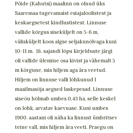
Pöide (Kahutsi) maalinn on olnud üks
Saaremaa tugevamaist esiajaloolistest ja
keskaegsetest kindlustistest. Linnuse
vallide kõrgus siseküljelt on 5-6 m,
välisküljelt koos algse seljakunõlvaga kuni
10-11 m. 18. sajandi lõpu kirjelduste järgi
oli vallide ülemine osa kivist ja vähemalt 5
m kõrgune, mis hiljem aga ära veetud.
Hiljem on linnuse valli lõhkunud I
maailmasõja aegsed laskepesad. Linnuse
siseõu hõlmab umbes 0,43 ha, selle keskel
on lohk, arvatav kaevuase. Kuni umbes
1900. aastani oli näha ka linnust ümbritsev
teine vall, mis hiljem ära veeti. Praegu on