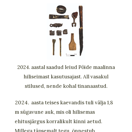
2024. aastal saadud leiud Pöide maalinna
hiliseimast kasutusajast. All vasakul
stilused, nende kohal tinanaastud.
aasta teises kaevandis tuli välja 1,8
m sügavune auk, mis oli hilisemas
ehitusjärgus korralikult kinni aetud.
Millega täpsemalt tegu, õnnestub