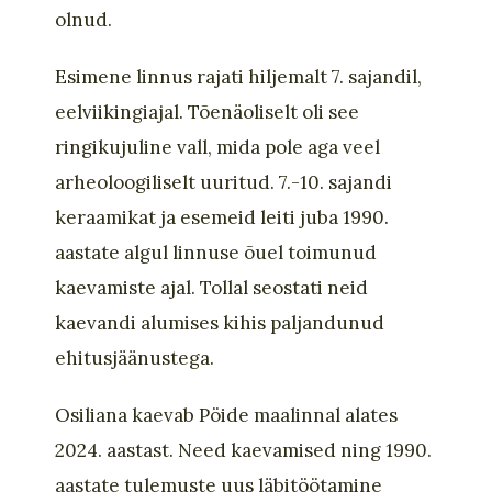
olnud.
Esimene linnus rajati hiljemalt 7. sajandil,
eelviikingiajal. Tõenäoliselt oli see
ringikujuline vall, mida pole aga veel
arheoloogiliselt uuritud. 7.-10. sajandi
keraamikat ja esemeid leiti juba 1990.
aastate algul linnuse õuel toimunud
kaevamiste ajal. Tollal seostati neid
kaevandi alumises kihis paljandunud
ehitusjäänustega.
Osiliana kaevab Pöide maalinnal alates
2024. aastast. Need kaevamised ning 1990.
aastate tulemuste uus läbitöötamine