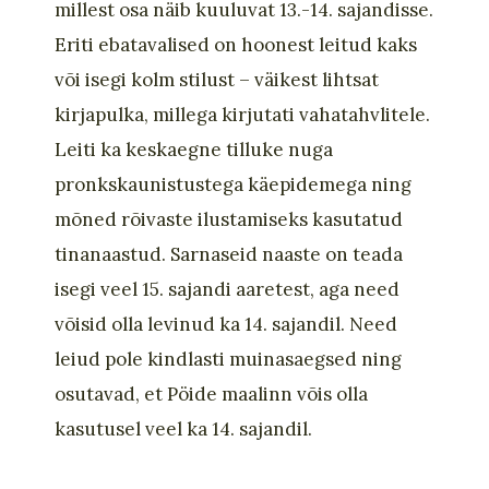
millest osa näib kuuluvat 13.-14. sajandisse.
Eriti ebatavalised on hoonest leitud kaks
või isegi kolm stilust – väikest lihtsat
kirjapulka, millega kirjutati vahatahvlitele.
Leiti ka keskaegne tilluke nuga
pronkskaunistustega käepidemega ning
mõned rõivaste ilustamiseks kasutatud
tinanaastud. Sarnaseid naaste on teada
isegi veel 15. sajandi aaretest, aga need
võisid olla levinud ka 14. sajandil. Need
leiud pole kindlasti muinasaegsed ning
osutavad, et Pöide maalinn võis olla
kasutusel veel ka 14. sajandil.