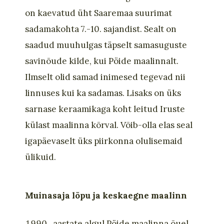
on kaevatud üht Saaremaa suurimat
sadamakohta 7.-10. sajandist. Sealt on
saadud muuhulgas täpselt samasuguste
savinõude kilde, kui Pöide maalinnalt.
Ilmselt olid samad inimesed tegevad nii
linnuses kui ka sadamas. Lisaks on üks
sarnase keraamikaga koht leitud Iruste
külast maalinna kõrval. Võib-olla elas seal
igapäevaselt üks piirkonna olulisemaid
ülikuid.
Muinasaja lõpu ja keskaegne maalinn
aastate algul Pöide maalinna õuel