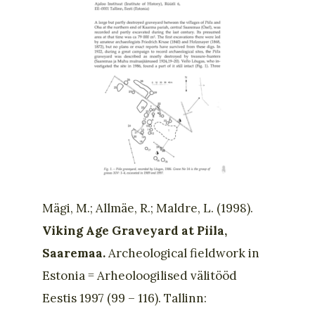
Mägi, M.; Allmäe, R.; Maldre, L. (1998).
V
iking Age Graveyard at Piila,
Saaremaa.
Archeological fieldwork in
Estonia = Arheoloogilised välitööd
Eestis 1997 (99 – 116). Tallinn: