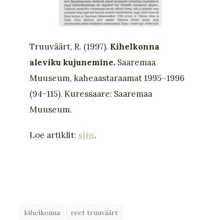
Truuväärt, R. (1997).
Kihelkonna
aleviku kujunemine.
Saaremaa
Muuseum, kaheaastaraamat 1995–1996
(94−115). Kuressaare: Saaremaa
Muuseum.
Loe artiklit:
siin
.
kihelkonna
reet truuväärt