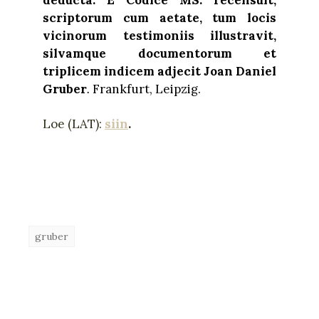
deducta. E Codice MS. recensuit,
scriptorum cum aetate, tum locis
vicinorum testimoniis illustravit,
silvamque documentorum et
triplicem indicem adjecit Joan Daniel
Gruber
.
Frankfurt, Leipzig.
Loe (LAT):
siin
.
gruber