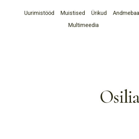
Uurimistööd
Muistised
Ürikud
Andmeba
Multimeedia
Osili