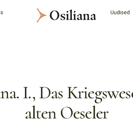
as
Uudised
ana. I., Das Kriegswes
alten Oeseler