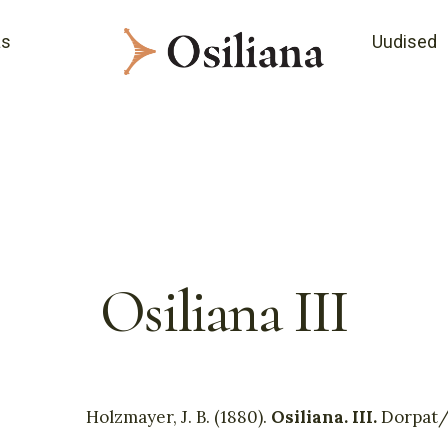
as
Uudised
Osiliana III
Holzmayer, J. B. (1880).
Osiliana. III.
Dorpat/