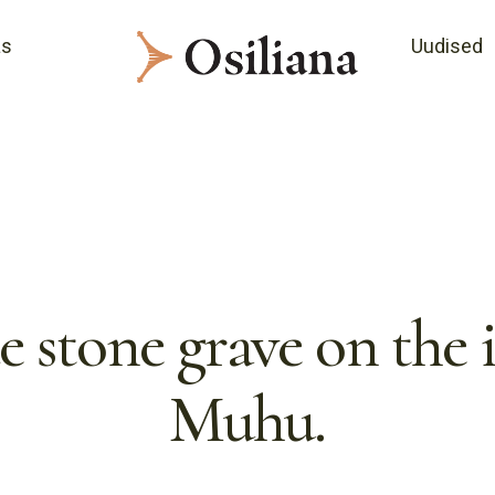
as
Uudised
 stone grave on the 
Muhu.