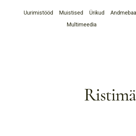
Uurimistööd
Muistised
Ürikud
Andmeba
Multimeedia
Ristimäe