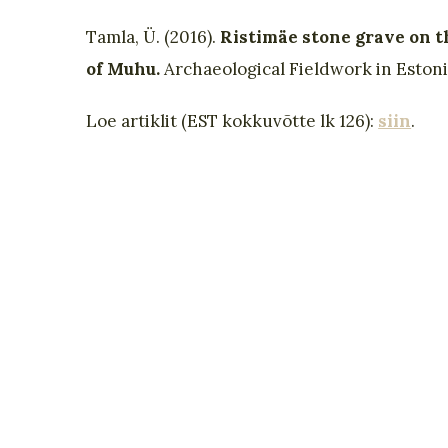
Tamla, Ü. (2016).
Ristimäe stone grave on t
of Muhu.
Archaeological Fieldwork in Estonia
Loe artiklit (EST kokkuvõtte lk 126):
siin
.