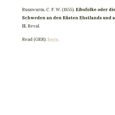
Russwurm, C. F. W. (1855).
Eibofolke oder di
Schweden an den Küsten Ehstlands und a
II.
Reval.
Read (GER):
here
.