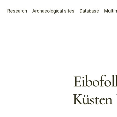
Research
Archaeological sites
Database
Multi
Eibofol
Küsten 