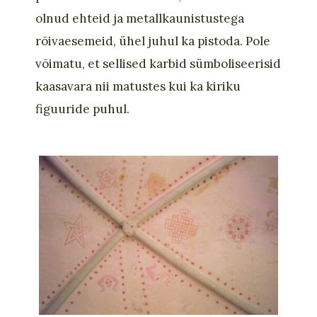
olnud ehteid ja metallkaunistustega
rõivaesemeid, ühel juhul ka pistoda. Pole
võimatu, et sellised karbid sümboliseerisid
kaasavara nii matustes kui ka kir
i
ku
figuuride puhul.