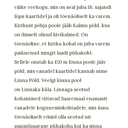
väike veekogu, mis on seal juba 18. sajandi
lõpu kaartidel
ja
oli
tõenäoliselt ka varem
.
Kirikust põhja poole jääb Kalmu põld,
kus
on ilmselt olnud kivikalmed. On
tõenäoline, et kiriku kohal on juba varem
paiknenud mingit laadi pühakoht.
Sellele
osutab
ka 150
m
lõuna poole jääv
põld, mis vanadel kaartidel kannab nime
Linna Põld. Veelgi lõuna pool
on
Linnaka
küla. Linnaga seotud
kohanimed viitavad Saaremaal enamasti
vanadele kogunemiskohtadele, mis üsna
tõenäoliselt võisid olla seotud nii
paganlusaegse pühakoha kui ka sinna