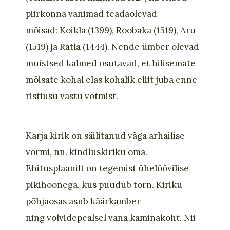
piirkonna vanimad teadaolevad
mõisad:
Koikla
(1399),
Roobaka
(1519), Aru
(1519)
ja
Ratla
(1444).
Nende ümber olevad
muistsed kalmed osutavad, et hilisemate
mõisate kohal elas kohalik eliit juba enne
ristiusu vastu võtmist.
Karja kirik on säilitanud väga arhailise
vormi, nn. kindluskiriku oma.
Ehitusplaanilt on tegemist ühelöövilise
pikihoonega, kus puudub torn. Kiriku
põhjaosas asub käärkamber
ning
võlvidepealsel
vana kaminakoht. Nii