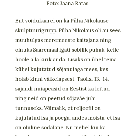
Foto: Jaana Ratas.
Ent võidukaarel on ka Püha Nikolause
skulptuurigrupp. Püha Nikolaus oli au sees
muuhulgas meremeeste kaitsjana ning
olnuks Saaremaal igati sobilik pühak, kelle
hoole alla kirik anda. Lisaks on ühel tema
küljel kujutatud sõjanuiaga mees, kes
hoiab kinni väikelapsest. Taolisi 13.-14.
sajandi nuiapeasid on Eestist ka leitud
ning neid on peetud sõjaväe juhi
tunnuseks. Võimalik, et reljeefil on
kujutatud isa ja poega, andes mõista, et isa
on oluline sõdalane. Nii mehel kui ka