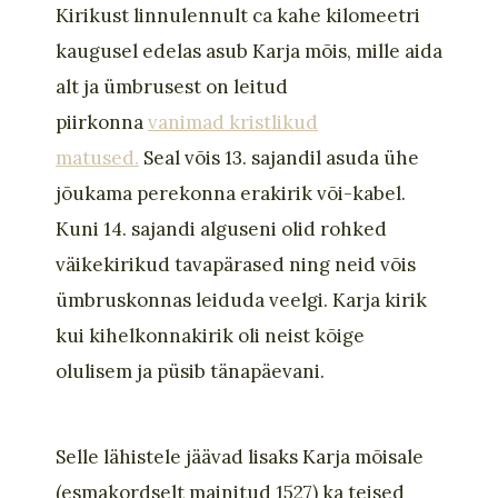
Kirikust linnulennult ca kahe kilomeetri
kaugusel
edelas
asub Karja mõis, mille aida
alt ja ümbrusest on leitud
piirkonna
vanimad kristlikud
matused
.
Seal võis
13. sajandil
asuda ühe
jõukama perekonna erak
irik või-kabel.
Kuni 14. sajandi alguseni olid rohked
väikekirikud tavapärased ning neid võis
ümbruskonnas leiduda veelgi.
Karja kirik
kui kihelkonnakirik oli neist kõige
olulisem ja püsib tänapäevani.
Selle lähistele jäävad lisaks Karja mõisale
(esmakordselt mainitud 1527) ka teised