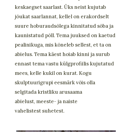
keskaegset saarlast. Üks neist kujutab
jõukat saarlannat, kellel on erakordselt
suure hoburaudsõlega kinnitatud sõba ja
kaunistatud põll. Tema juuksed on kaetud
pealinikuga, mis kõneleb sellest, et ta on
abielus. Tema käest hoiab kinni ja surub
ennast tema vastu külgprofiilis kujutatud
mees, kelle kukil on kurat. Kogu
skulptuurigrupi eesmärk võis olla
selgitada kristliku arusaama
abielust
,
meeste- ja naiste
vahelis
test
suh
etest
.