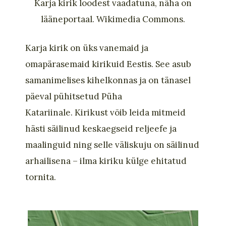
Karja kirik loodest vaadatuna, näha on
lääneportaal. Wikimedia Commons.
Karja
kirik on üks vanemaid ja
omapärasemaid kirikuid Eestis
.
See asub
samanimelises kihelkonnas ja on tänasel
päeval pühitsetud Püha
Katariinale.
Kirikust võib leida mitmeid
hästi säilinud keskaegseid reljeefe ja
maalinguid ning selle väliskuju on säilinud
arhailise
na
– ilma kiriku külge ehitatud
tornita.