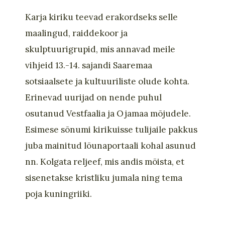
Karja kiriku teevad erakordseks selle
maalingud,
raiddekoor
ja
skulptuurigrupid, mis annavad meile
vihjeid 13.-14. sajandi Saaremaa
sotsiaalsete ja kultuuriliste olude kohta.
Erinevad uurijad on nende puhul
osutanud
Vestfaalia
ja Ojamaa mõjudele.
Esimese sõnumi kirikuisse tulijaile pakkus
juba mainitud lõunaportaali kohal asunud
nn
.
Kolgata reljeef, mis andis mõista, et
sisenetakse kristliku jumala ning tema
poja kuningriiki.