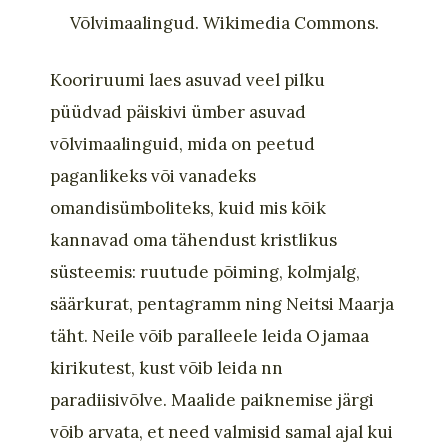
Võlvimaalingud. Wikimedia Commons.
Kooriruumi laes asuvad veel pilku
püüdvad päiskivi ümber asuvad
võlvimaalinguid, mida on peetud
paganlikeks või vanadeks
omandisümboliteks, kuid mis kõik
kannavad oma tähendust kristlikus
süsteemis: ruutude põiming, kolmjalg,
säärkurat, pentagramm ning Neitsi Maarja
täht. Neile võib paralleele leida Ojamaa
kirikutest, ku
s
t võib leida nn
paradiisivõlve. Maalide paiknemise järgi
võib arvata, et
need valmisid samal ajal kui