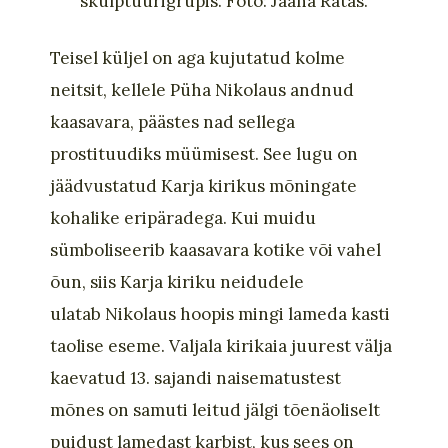
skulptuurigrupis. Foto: Jaana Ratas.
Teisel küljel on aga kujutatud kolme
neitsit, kellele Püha
Nikolaus
andnud
kaasavara
, päästes nad sellega
prostituudiks müümisest. See lugu on
jäädvustatud Karja kirikus mõningate
kohalike eripäradega. Kui muidu
sümboliseerib kaasavara kotike või vahel
õun, siis Karja
kiriku neidudele
ulatab
Nikolaus
hoopis mingi lameda kasti
taolise eseme. Valjala kirikaia juurest välja
kaevatud 13. sajandi naisematustest
mõnes on samuti leitud jälgi tõenäoliselt
puidust lamedast karbist, kus sees on