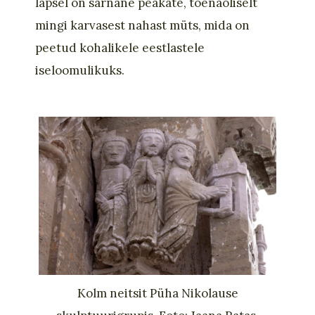
lapsel on sarnane peakate, tõenäoliselt
mingi karvasest nahast müts, mida on
peetud kohalikele eestlastele
iseloomulikuks.
Kolm neitsit Püha Nikolause