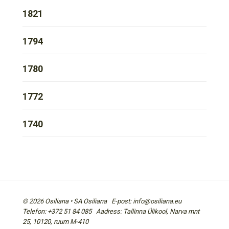
1821
1794
1780
1772
1740
© 2026 Osiliana • SA Osiliana E-post: info@osiliana.eu
Telefon: +372 51 84 085 Aadress: Tallinna Ülikool, Narva mnt
25, 10120, ruum M-410