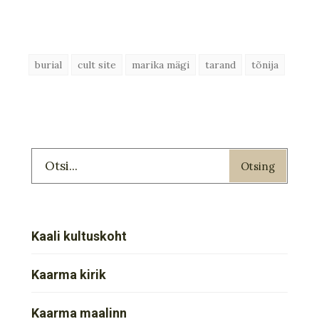
burial
cult site
marika mägi
tarand
tõnija
Otsing
Kaali kultuskoht
Kaarma kirik
Kaarma maalinn